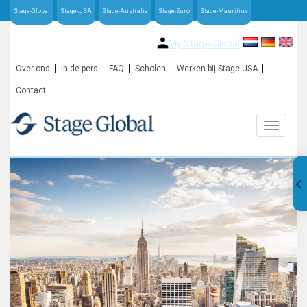
Stage-Global
Stage-USA
Stage-Australia
Stage-Euro
Stage-Mauritius
My Stage-Global
Over ons
In de pers
FAQ
Scholen
Werken bij Stage-USA
Contact