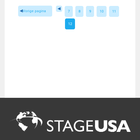
Vorige pagina
7
8
9
10
11
12