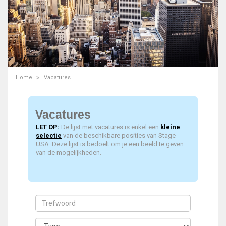
Home
Vacatures
Vacatures
LET OP:
De lijst met vacatures is enkel een
kleine
selectie
van de beschikbare posities van Stage-
USA. Deze lijst is bedoelt om je een beeld te geven
van de mogelijkheden.