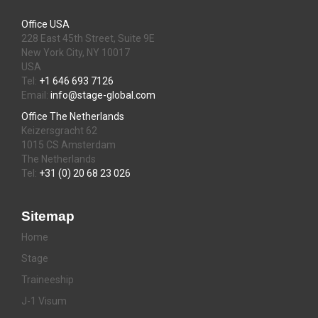
Office USA
228 East 45th Street, Suite 9E
New York City, NY 10017
USA
Tel:
+1 646 693 7126
Email:
info@stage-global.com
Office The Netherlands
Keizersgracht 62
1015 CS Amsterdam
The Netherlands
Tel:
+31 (0) 20 68 23 026
Sitemap
Home
Stage
Traineeship
J-1 Visum