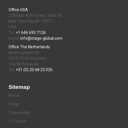
Office USA
228 East 45th Street, Suite 9E
New York City, NY 10017
USA
Tel:
+1 646 693 7126
Email:
info@stage-global.com
Office The Netherlands
Keizersgracht 62
1015 CS Amsterdam
The Netherlands
Tel:
+31 (0) 20 68 23 026
Sitemap
Home
Stage
Traineeship
J-1 Visum