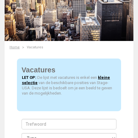
Home
Vacatures
Vacatures
LET OP:
De lijst met vacatures is enkel een
kleine
selectie
van de beschikbare posities van Stage-
USA. Deze lijst is bedoelt om je een beeld te geven
van de mogelijkheden.