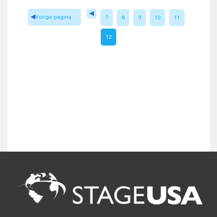
Vorige pagina
7
8
9
10
11
12