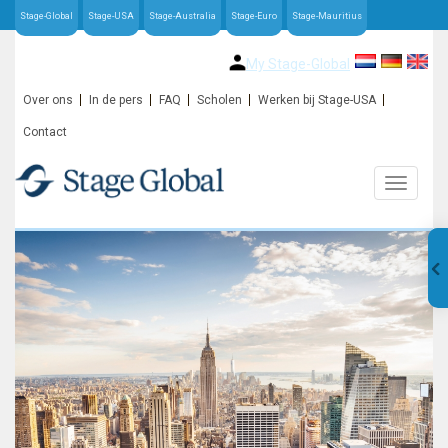
Stage-Global
Stage-USA
Stage-Australia
Stage-Euro
Stage-Mauritius
My Stage-Global
Over ons
In de pers
FAQ
Scholen
Werken bij Stage-USA
Contact