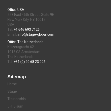
Office USA
228 East 45th Street, Suite 9E
New York City, NY 10017
USA
Tel:
+1 646 693 7126
Email:
info@stage-global.com
Office The Netherlands
Keizersgracht 62
1015 CS Amsterdam
The Netherlands
Tel:
+31 (0) 20 68 23 026
Sitemap
Home
Stage
Traineeship
J-1 Visum