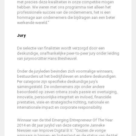
met precies deze kwaliteiten in onze competitie mogen
hebben. We vieren met ons programma niet alleen het
professionele succes van de ondernemers, het is een
hommage aan ondernemers die bijdragen aan een beter
werkende wereld.”
Jury
De selectie van finalisten wordt verzorgd door een
deskundige, onafhankelijke peer-to-peer jury onder leiding
van juryvoorzitter Hans Biesheuvel.
Onder de juryleden bevinden zich voormalige winnaars,
bestuurders uit het bedrijfsleven en andere deskundigen.
Per categorie zijn specifieke deskundige jury’s
samengesteld. De ondernemers zijn onder andere
beoordeeld op zeven criteria zoals passie en overtuiging,
innovatie, persoonlijke integriteit en invloed, financiële
prestaties, visie en strategische richting, nationale en
internationale impact en corporate responsibility.
Winnaar van de titel Emerging Entrepreneur Of The Year
2014 en dit jaar jurylid van deze categorie Janneke
Niessen van Improve Digital B.V.: "Gezien de vorige
winnaars in binnen- en buitenland en de status van de titel