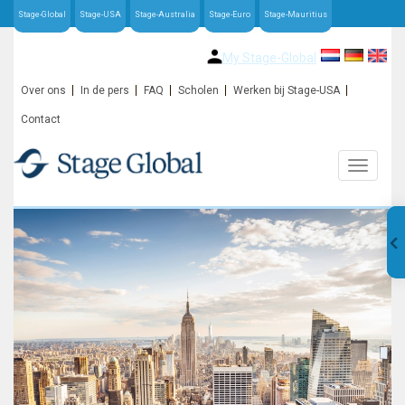
Stage-Global
Stage-USA
Stage-Australia
Stage-Euro
Stage-Mauritius
My Stage-Global
Over ons
In de pers
FAQ
Scholen
Werken bij Stage-USA
Contact