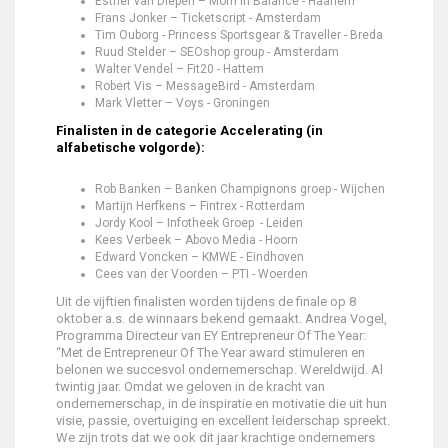
Esther van Diepen – Mom in Balance - Haarlem
Frans Jonker – Ticketscript - Amsterdam
Tim Ouborg - Princess Sportsgear & Traveller - Breda
Ruud Stelder – SEOshop group - Amsterdam
Walter Vendel – Fit20 - Hattem
Robert Vis – MessageBird - Amsterdam
Mark Vletter – Voys - Groningen
Finalisten in de categorie Accelerating (in
alfabetische volgorde)
:
Rob Banken – Banken Champignons groep - Wijchen
Martijn Herfkens – Fintrex - Rotterdam
Jordy Kool – Infotheek Groep - Leiden
Kees Verbeek – Abovo Media - Hoorn
Edward Voncken – KMWE - Eindhoven
Cees van der Voorden – PTI - Woerden
Uit de vijftien finalisten worden tijdens de finale op 8
oktober a.s. de winnaars bekend gemaakt. Andrea Vogel,
Programma Directeur van EY Entrepreneur Of The Year:
“Met de Entrepreneur Of The Year award stimuleren en
belonen we succesvol ondernemerschap. Wereldwijd. Al
twintig jaar. Omdat we geloven in de kracht van
ondernemerschap, in de inspiratie en motivatie die uit hun
visie, passie, overtuiging en excellent leiderschap spreekt.
We zijn trots dat we ook dit jaar krachtige ondernemers