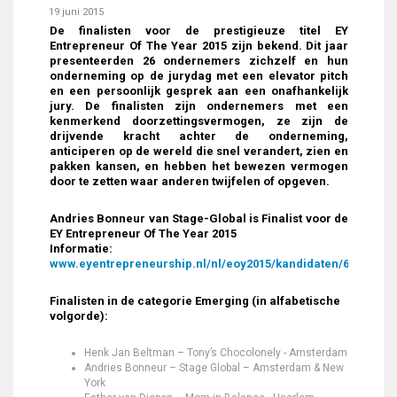
19 juni 2015
De finalisten voor de prestigieuze titel EY
Entrepreneur Of The Year 2015 zijn bekend. Dit jaar
presenteerden 26 ondernemers zichzelf en hun
onderneming op de jurydag met een elevator pitch
en een persoonlijk gesprek aan een onafhankelijk
jury. De finalisten zijn ondernemers met een
kenmerkend doorzettingsvermogen, ze zijn de
drijvende kracht achter de onderneming,
anticiperen op de wereld die snel verandert, zien en
pakken kansen, en hebben het bewezen vermogen
door te zetten waar anderen twijfelen of opgeven.
Andries Bonneur van Stage-Global is Finalist voor de
EY Entrepreneur Of The Year 2015
Informatie:
www.eyentrepreneurship.nl/nl/eoy2015/kandidaten/6/andrie
Finalisten in de categorie Emerging (in alfabetische
volgorde):
Henk Jan Beltman – Tony’s Chocolonely - Amsterdam
Andries Bonneur – Stage Global – Amsterdam & New
York