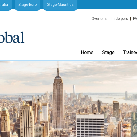
ralia
Stage-Euro
Stage-Mauritius
Over ons
In de pers
F
Home
Stage
Traine