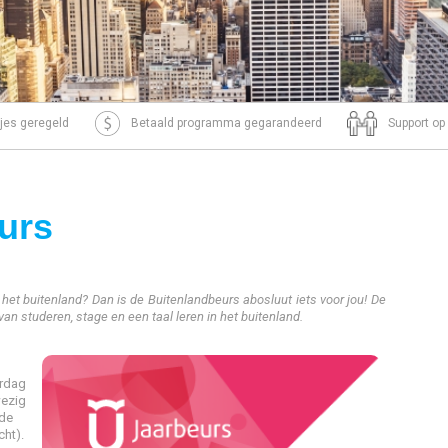
tjes geregeld
Betaald programma gegarandeerd
Support op
urs
 het buitenland? Dan is de Buitenlandbeurs abosluut iets voor jou! De
an studeren, stage en een taal leren in het buitenland.
erdag
wezig
 de
cht).