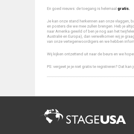
En goed nieuws: de toegang is helemaal
gratis.
Je kan onze stand herkennen aan onze vlaggen, b
en posters die we mee zullen brengen. Heb je altijd
naar Amerika gewild of ben je nog aan het twijfelen
Australië en Europa), dan verwelkomen wij je graa
van onze vertegenwoordigers en we hebben informa
Wij kijken ontzettend uit naar de beurs en we hopen
PS: vergeet je je niet gratis te registreren? Dat kan 