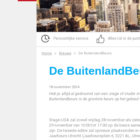
Persoonlijke service
Alles tot in de pun
Home
Nieuws
De BuitenlandBeurs
De BuitenlandBe
18 november 2014
Heb je altijd al gedroomd van een stage of studie in
Buitenlandbeurs is de grootste beurs op het gebied v
Stage-USA zal zowel vrijdag 28 november als zat
29 november van 10:00 tot 17:00 op de beurs aan
zijn. De tweede editie zal opnieuw plaatsvinden in
Jaarbeurs Utrecht (Jaarbeursplein 6, 3221 AL, Utre