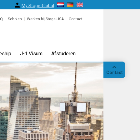
My Stage-Global
AQ
Scholen
Werken bij Stage-USA
Contact
eship
J-1 Visum
Afstuderen
Contact
Bellen
Op
locatie