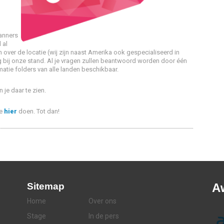
anners
 al
 over de locatie (wij zijn naast Amerika ook gespecialiseerd in
g bij onze stand. Al je vragen zullen beantwoord worden door één
tie folders van alle landen beschikbaar.
 je daar te zien.
je
hier
doen. Tot dan!
Sitemap
A
Home
Over ons
Stage
In de pers