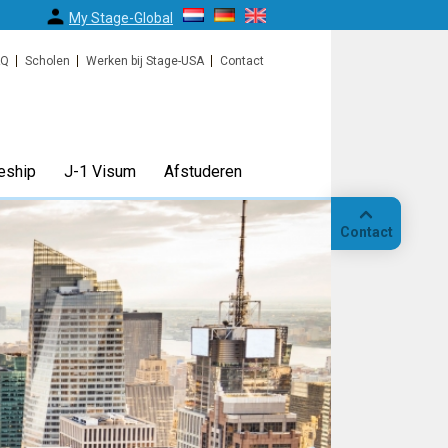
My Stage-Global
AQ
Scholen
Werken bij Stage-USA
Contact
eship
J-1 Visum
Afstuderen
Contact
Bellen
Op
locatie