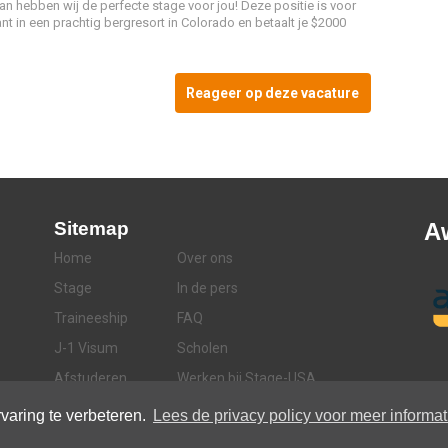
Dan hebben wij de perfecte stage voor jou! Deze positie is voor
nt in een prachtig bergresort in Colorado en betaalt je $2000
Reageer op deze vacature
Sitemap
A
Home
Over ons
Stage
In de pers
Traineeship
FAQ
J-1 Visum
Scholen
Afstuderen
Werken bij Stage-USA
Contact
varing te verbeteren.
Lees de privacy policy voor meer informat