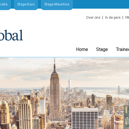
ralia
Stage-Euro
Stage-Mauritius
Over ons
In de pers
F
Home
Stage
Traine