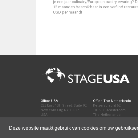
je een jaar culinairy/European pastry ervaring? 
12 maanden beschikbaar in een verfijnd restaura
USD per maand!
Office USA
Office The Netherlands
228 East 45th Street, Suite 9E
Keizersgracht 62
New York City, NY 10017
1015 CS Amsterdam
USA
The Netherlands
Tel:
+1 646 693 7126
Tel:
+31 (0) 20 68 23 026
Email:
info@stage-global.com
Deze website maakt gebruik van cookies om uw gebruikser