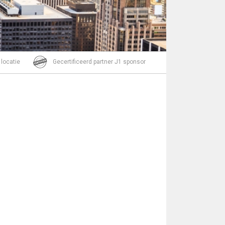
Bericht
 locatie
Gecertificeerd partner J1 sponsor