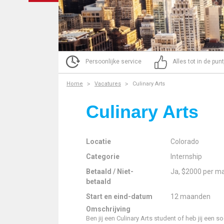
Persoonlijke service
Alles tot in de pun
Home
Vacatures
Culinary Arts
Culinary Arts
Locatie
Colorado
Categorie
Internship
Betaald / Niet-
Ja, $2000 per m
betaald
Start en eind-datum
12 maanden
Omschrijving
Ben jij een Culinary Arts student of heb jij een