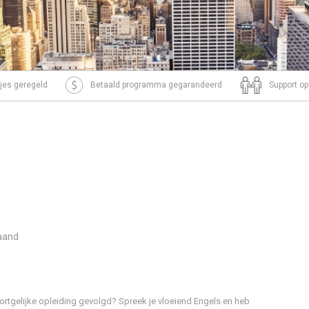
tjes geregeld
Betaald programma gegarandeerd
Support op
aand
 soortgelijke opleiding gevolgd? Spreek je vloeiend Engels en heb