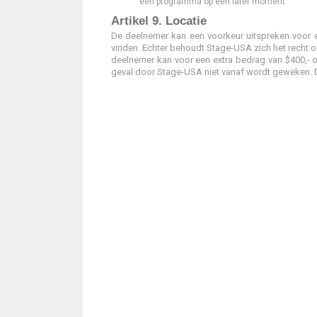
een programma op een later moment.
Artikel 9. Locatie
De deelnemer kan een voorkeur uitspreken voor e
vinden. Echter behoudt Stage-USA zich het recht o
deelnemer kan voor een extra bedrag van $400,- o
geval door Stage-USA niet vanaf wordt geweken. D