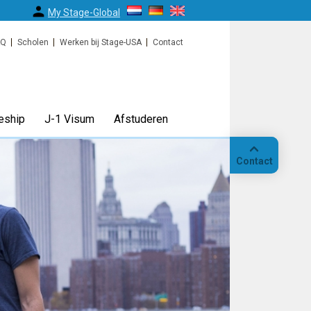
My Stage-Global
AQ
Scholen
Werken bij Stage-USA
Contact
eship
J-1 Visum
Afstuderen
Contact
 18
"Betaalde stages in de grote
Bellen
"
steden"
et een
New York, Miami, Los Angeles en meer. Schrijf je in
jblijvend
een vrijblijvend intake gesprek.
Op
locatie