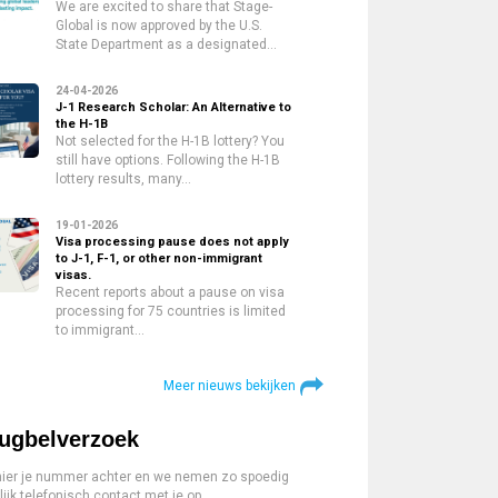
We are excited to share that Stage-
Global is now approved by the U.S.
State Department as a designated…
24-04-2026
J-1 Research Scholar: An Alternative to
the H-1B
Not selected for the H-1B lottery? You
still have options. Following the H-1B
lottery results, many…
19-01-2026
Visa processing pause does not apply
to J-1, F-1, or other non-immigrant
visas.
Recent reports about a pause on visa
processing for 75 countries is limited
to immigrant…
Meer nieuws bekijken
ugbelverzoek
hier je nummer achter en we nemen zo spoedig
ijk telefonisch contact met je op.