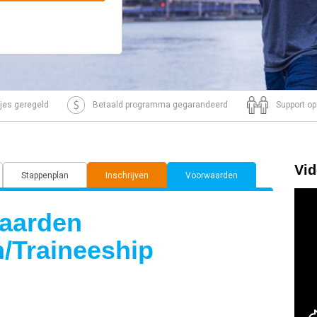
tjes geregeld
Betaald programma gegarandeerd
Support op
Vi
Stappenplan
Inschrijven
Voorwaarden
aarden
/Traineeship