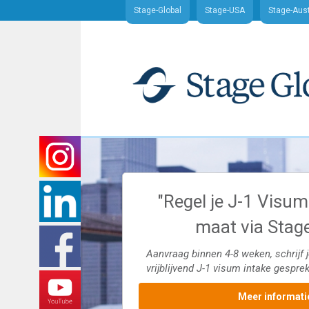
Stage-Global
Stage-USA
Stage-Aust
ges in de grote
"Regel je J-1 Visum
den"
maat via Stag
s en meer. Schrijf je in voor
Aanvraag binnen 4-8 weken, schrijf j
ek.
vrijblijvend J-1 visum intake gesprek