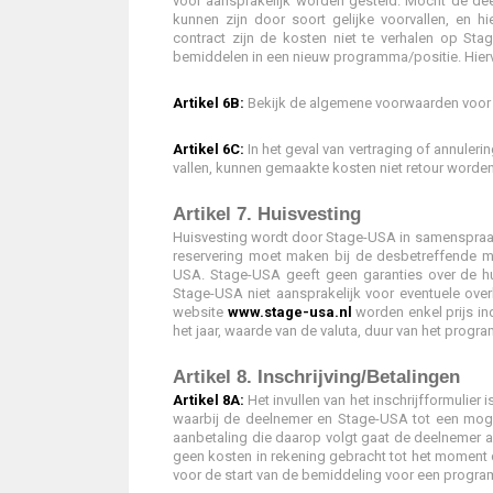
voor aansprakelijk worden gesteld. Mocht de de
kunnen zijn door soort gelijke voorvallen, en
contract zijn de kosten niet te verhalen op St
bemiddelen in een nieuw programma/positie. Hierv
Artikel 6B:
Bekijk de algemene voorwaarden voor
Artikel 6C:
In het geval van vertraging of annuler
vallen, kunnen gemaakte kosten niet retour worden
Artikel 7. Huisvesting
Huisvesting wordt door Stage-USA in samenspraak
reservering moet maken bij de desbetreffende mak
USA. Stage-USA geeft geen garanties over de huis
Stage-USA niet aansprakelijk voor eventuele ove
website
www.stage-usa.nl
worden enkel prijs in
het jaar, waarde van de valuta, duur van het progr
Artikel 8. Inschrijving/Betalingen
Artikel 8A:
Het invullen van het inschrijfformulier i
waarbij de deelnemer en Stage-USA tot een mog
aanbetaling die daarop volgt gaat de deelnemer
geen kosten in rekening gebracht tot het moment d
voor de start van de bemiddeling voor een progra