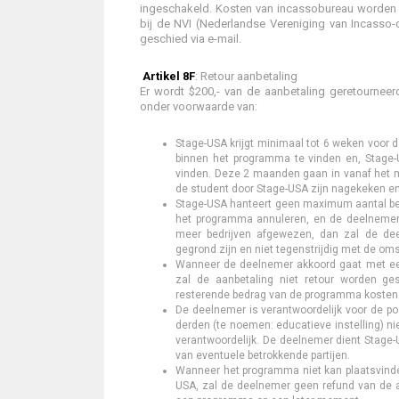
ingeschakeld. Kosten van incassobureau worden 
bij de NVI (Nederlandse Vereniging van Incasso-
geschied via e-mail.
Artikel 8F
: Retour aanbetaling
Er wordt $200,- van de aanbetaling geretourne
onder voorwaarde van:
Stage-USA krijgt minimaal tot 6 weken voor 
binnen het programma te vinden en, Stage-
vinden. Deze 2 maanden gaan in vanaf het m
de student door Stage-USA zijn nagekeken e
Stage-USA hanteert geen maximum aantal bed
het programma annuleren, en de deelnemer 
meer bedrijven afgewezen, dan zal de dee
gegrond zijn en niet tegenstrijdig met de om
Wanneer de deelnemer akkoord gaat met een 
zal de aanbetaling niet retour worden ge
resterende bedrag van de programma kosten
De deelnemer is verantwoordelijk voor de po
derden (te noemen: educatieve instelling) n
verantwoordelijk. De deelnemer dient Stage-
van eventuele betrokkende partijen.
Wanneer het programma niet kan plaatsvind
USA, zal de deelnemer geen refund van de a