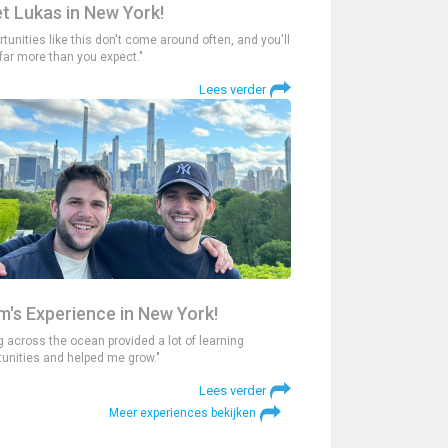
t Lukas in New York!
tunities like this don't come around often, and you'll
 far more than you expect."
Lees verder
m's Experience in New York!
g across the ocean provided a lot of learning
tunities and helped me grow."
Lees verder
Meer experiences bekijken