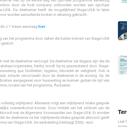
elnemer niet op de eerste dag van zijn/haar programma aanwezig
 hierdoor door de host company ontbonden worden aan zijn/haar
age-USA. De deelnemer heeft de mogelijkheid Stage-USA te laten
oor worden aanvullende kosten in rekening gebracht.
 de J-1 Visum aanvraag
hier
.
ing van het programma door zaken die buiten invloed van Stage-USA
 gestort.
 met de deelnemer verzorgd. De deelnemer zal degene zijn die de
elaar/organisatie, hierbij wordt hij/zij geassisteerd door Stage-
vesting qua faciliteiten, hygiëne, inboedel en veiligheid. Ook is
rlast, schade veroorzaakt door de deelnemer in de woning. Op de
dicaties aangegeven voor huisvesting en kunnen gezien de tijd van
amma, locatie van het programma, fluctueren.
s volledig vrijblijvend. Allereerst volgt een vrijblijvend intake gesprek
elijke overeenkomst komen. Door middel van het voldoen van de
Ter
 akkoord met de Algemene Voorwaarden van Stage-USA. Er worden
at de deelnemer na het vrijblijvende intake gesprek akkoord geeft
Laat 
mma van Stage-USA. De aanbetaling bedraagt $500,- euro.
mogel