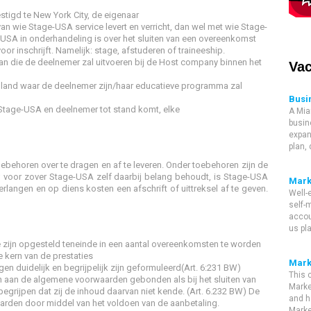
tigd te New York City, de eigenaar
an wie Stage-USA service levert en verricht, dan wel met wie Stage-
SA in onderhandeling is over het sluiten van een overeenkomst
or inschrijft. Namelijk: stage, afstuderen of traineeship.
n die de deelnemer zal uitvoeren bij de Host company binnen het
Vac
tenland waar de deelnemer zijn/haar educatieve programma zal
Busi
Stage-USA en deelnemer tot stand komt, elke
A Mia
busin
expan
plan,
oebehoren over te dragen en af te leveren. Onder toebehoren zijn de
 voor zover Stage-USA zelf daarbij belang behoudt, is Stage-USA
Mark
rlangen en op diens kosten een afschrift of uittreksel af te geven.
Well-
self-m
accou
us pl
zijn opgesteld teneinde in een aantal overeenkomsten te worden
 kern van de prestaties
Mark
 duidelijk en begrijpelijk zijn geformuleerd(Art. 6:231 BW)
This 
 aan de algemene voorwaarden gebonden als bij het sluiten van
Marke
rijpen dat zij de inhoud daarvan niet kende. (Art. 6.232 BW) De
and h
rden door middel van het voldoen van de aanbetaling.
Marke