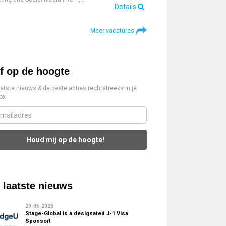
Details
Meer vacatures
jf op de hoogte
aatste nieuws & de beste acties rechtstreeks in je
ox
Houd mij op de hoogte!
 laatste nieuws
29-05-2026
Stage-Global is a designated J-1 Visa
Sponsor!