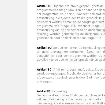
Artikel 8B:
Tijdens het intake gesprek geeft de
programma van Stage-USA. Aan de hand van deze
het programma en positie
.
Wanneer achteraf bli
omschrijving die tijdens het intake gesprek is 
deelnemer wordt via email op de hoogte gebracht v
programma van Stage-USA. Wanneer Stage-US
omschrijving van de deelnemer en de deelnemer ge
rekening worden gebracht bij de deelnemer. Het
geschieden door de deelnemer naar Stage-USA.
Artikel 8C:
De deelnemer kan de bemiddeling annule
dit geval ontvangt de deelnemer $200,- van d
aangenomen voor een programma worden de kos
gevallen kan de deelnemer aanspraak maken op dit
Artikel 8D:
Afwijzen programma/positie. Stage-U
wordt voorgedragen. Mocht de deelnemer het pr
afgewezen of de deelnemer is door 2 of meer bedr
ontvangen.
Artikel8E:
Facturering
De factuur dient binnen 10 dagen na ontvangst be
zal een herinnering volgen waarbij het bedrag 
herinnering uit zal er een aanmaning volgen. Blij