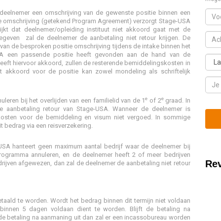
 deelnemer een omschrijving van de gewenste positie binnen een
 omschrijving (getekend Program Agreement) verzorgt Stage-USA
jkt dat deelnemer/opleiding instituut niet akkoord gaat met de
gegeven zal de deelnemer de aanbetaling niet retour krijgen. De
an de besproken positie omschrijving tijdens de intake binnen het
A een passende positie heeft gevonden aan de hand van de
eft hiervoor akkoord, zullen de resterende bemiddelingskosten in
 akkoord voor de positie kan zowel mondeling als schriftelijk
e
e
ren bij het overlijden van een familielid van de 1
of 2
graad. In
e aanbetaling retour van Stage-USA. Wanneer de deelnemer is
ten voor de bemiddeling en visum niet vergoed. In sommige
 bedrag via een reisverzekering.
SA hanteert geen maximum aantal bedrijf waar de deelnemer bij
ogramma annuleren, en de deelnemer heeft 2 of meer bedrijven
Re
ijven afgewezen, dan zal de deelnemer de aanbetaling niet retour
taald te worden. Wordt het bedrag binnen dit termijn niet voldaan
binnen 5 dagen voldaan dient te worden. Blijft de betaling na
ft de betaling na aanmaning uit dan zal er een incassobureau worden