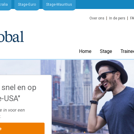
ralia
Stage-Euro
Stage-Mauritius
Over ons
In de pers
F
Home
Stage
Traine
 snel en op
"Werk als trainee tot
e-USA"
maanden in de VS
e in voor een
Doe werkervaring op in de VS als trainee m
.
passend salaris. Schrijf je nu in voor een vri
intakegesprek.