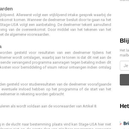
aarden
rijblijvend. Allereerst volgt een vrijblijvend intake gesprek waarbij de
enkomst komen. Wanneer de deelnemer besluit door te gaan na het
tage-USA volgt een aanbetaling. De deelnemer tekent aanvullend
ving van de overeenkomst. Door middel van het tekenen van het
met de algemene voorwaarden.
Bli
a
Het l
worden gesteld voor resultaten van een deelnemer tijdens het
mailb
mer wordt ontslagen, waarbij aan te tonen is dat dit niet aan de
assende vervangend programma aanvragen tegen betaling indien dit
 kosten voor bemiddeling of visum retour ontvangen indien ontslag
den gesteld voor studieresultaten van de deelnemer voorafgaande
 eventuele invloed hebben op het programma of de start van het
eelnemer in rekening worden gebracht.
Het
eren als wordt voldaan aan de voorwaarden van Artikel 8.
g in de vlucht naar bestemming plaats vind kan Stage-USA hier niet