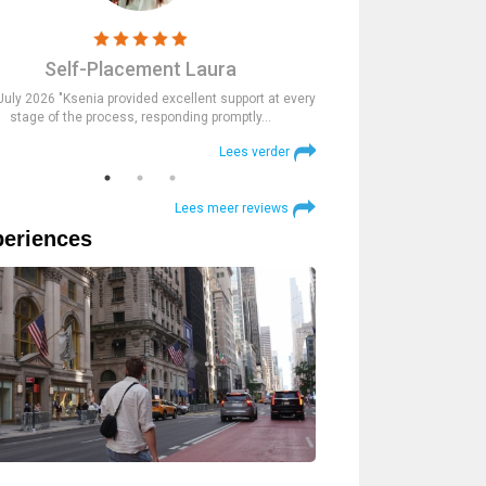
Self-Placement Laura
Trainees
July 2026 "Ksenia provided excellent support at every
23rd July 2026 "The St
stage of the process, responding promptly…
supportive at every step an
Lees verder
Lees meer reviews
eriences