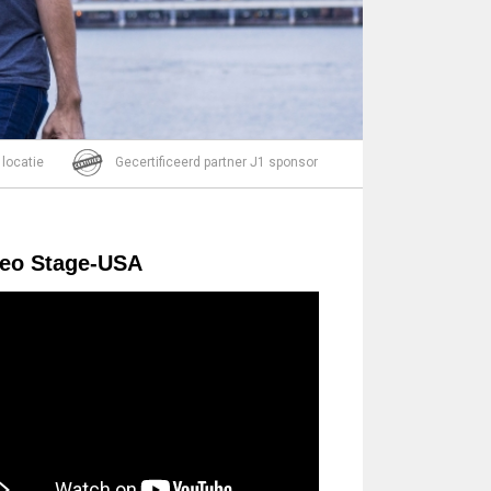
Bericht
 locatie
Gecertificeerd partner J1 sponsor
deo Stage-USA