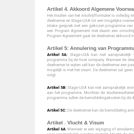
Artikel 4. Akkoord Algemene Voorw
Het invullen van het inschrijfformulier is volledig v
deelnemer en Stage-USA tot een mogelijke overe
intake gesprek met een gekozen programma van S
een Program Agreement met daarin een omschrij
Program Agreement gaat de deelnemer akkoord 
Artikel 5: Annulering van Programm
Artikel 5A:
Stage-USA kan niet aansprakelijk 
programma bij de host company. Wanneer de deelne
deelnemer te wijten valt kan de deelnemer een p
mogelijk is met het visum. De deelnemer zal geen
volgt.
Artikel 5B:
Stage-USA kan niet aansprakelijk wor
aan het programma. Mochten de studieresultaten
programma zullen de bemiddelingskosten bij de d
Artikel 5C:
De deelnemer kan de bemiddeling annul
Artikel . Vlucht & Visum
Artikel 6A
: Wanneer er een wijziging of annulerin