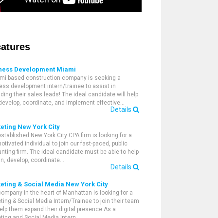
atures
ness Development Miami
mi based construction company is seeking a
ess development intern/trainee to assist in
ding their sales leads! The ideal candidate will help
 develop, coordinate, and implement effective…
Details
eting New York City
established New York City CPA firm is looking for a
otivated individual to join our fast-paced, public
nting firm. The ideal candidate must be able to help
an, develop, coordinate…
Details
eting & Social Media New York City
company in the heart of Manhattan is looking for a
ting & Social Media Intern/Trainee to join their team
elp them expand their digital presence.As a
ting and Social Media Intern,…