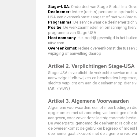
Stage-USA:
Onderdeel van Stage-Global Inc. Geves
Deelnemer:
Iedere (rechts) persoon in opdracht v
USA een overeenkomst aangaat of met wie Stage-U
Programma
: De service waar de deelnemer zich vo
Positie
: De werkzaamheden en omschrijving hierva
programma van Stage-USA
Host company
: Het bedrijf gevestigd in het bui
uitvoeren
Overeenkomst:
Iedere overeenkomst die tussen 
wijziging of aanvulling daarop
Artikel 2. Verplichtingen Stage-USA
Stage-USA is verplicht de verkochte service met t
aanwezige titelbewijzen en bescheiden begrepen;
slechts verplicht om aan de deelnemer op diens ve
(Art. 7:9 BW)
Artikel 3. Algemene Voorwaarden
Algemene voorwaarden: een of meer bedingen die 
opgenomen, met uitzondering van bedingen die de
aangeven, voor zover deze laatstgenoemde bedingen
De wederpartij, genoemd de deelnemer, is ook dan
de overeenkomst de gebruiker begreep of moest beg
deelnemer gaat akkoord met de algemene voorwaa