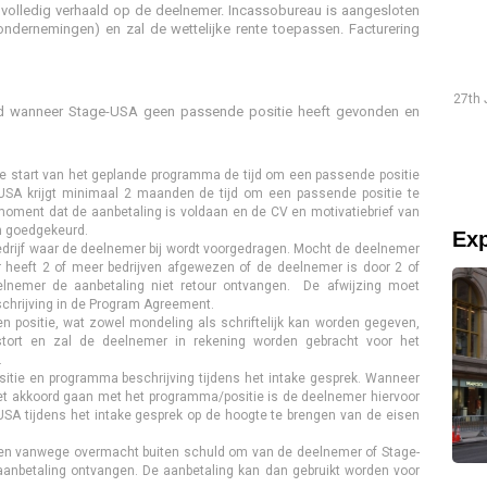
volledig verhaald op de deelnemer. Incassobureau is aangesloten
ondernemingen) en zal de wettelijke rente toepassen. Facturering
Traineeship Hans
19th July 2026 "The preparations went smoothly and were
27th 
erd wanneer Stage-USA geen passende positie heeft gevonden en
well-structured."
Lees verder
de start van het geplande programma de tijd om een passende positie
USA krijgt minimaal 2 maanden de tijd om een passende positie te
oment dat de aanbetaling is voldaan en de CV en motivatiebrief van
n goedgekeurd.
Exp
rijf waar de deelnemer bij wordt voorgedragen. Mocht de deelnemer
heeft 2 of meer bedrijven afgewezen of de deelnemer is door 2 of
lnemer de aanbetaling niet retour ontvangen. De afwijzing moet
schrijving in de Program Agreement.
positie, wat zowel mondeling als schriftelijk kan worden gegeven,
stort en zal de deelnemer in rekening worden gebracht voor het
.
sitie en programma beschrijving tijdens het intake gesprek. Wanneer
iet akkoord gaan met het programma/positie is de deelnemer hiervoor
USA tijdens het intake gesprek op de hoogte te brengen van de eisen
en vanwege overmacht buiten schuld om van de deelnemer of Stage-
anbetaling ontvangen. De aanbetaling kan dan gebruikt worden voor