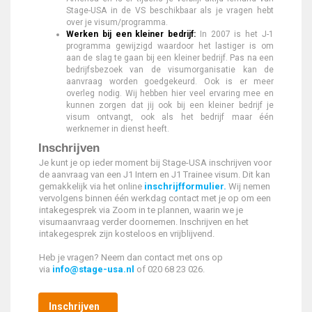
Stage-USA in de VS beschikbaar als je vragen hebt
over je visum/programma.
Werken bij een kleiner bedrijf:
In 2007 is het J-1
programma gewijzigd waardoor het lastiger is om
aan de slag te gaan bij een kleiner bedrijf. Pas na een
bedrijfsbezoek van de visumorganisatie kan de
aanvraag worden goedgekeurd. Ook is er meer
overleg nodig. Wij hebben hier veel ervaring mee en
kunnen zorgen dat jij ook bij een kleiner bedrijf je
visum ontvangt, ook als het bedrijf maar één
werknemer in dienst heeft.
Inschrijven
Je kunt je op ieder moment bij Stage-USA inschrijven voor
de aanvraag van een J1 Intern en J1 Trainee visum. Dit kan
gemakkelijk via het online
inschrijfformulier.
Wij nemen
vervolgens binnen één werkdag contact met je op om een
intakegesprek via Zoom in te plannen, waarin we je
visumaanvraag verder doornemen. Inschrijven en het
intakegesprek zijn kosteloos en vrijblijvend.
Heb je vragen? Neem dan contact met ons op
via
info@stage-usa.nl
of 020 68 23 026.
Inschrijven