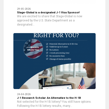
29-05-2026
Stage-Global is a designated J-1 Visa Sponsor!
We are excited to share that Stage-Global is now
approved by the U.S. State Department as a
designated…
24-04-2026
J-1 Research Scholar: An Alternative to the H-1B
Not selected for the H-1B lottery? You still have options.
Following the H-1B lottery results, many…