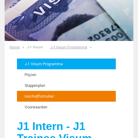
Home
J-1 Visum
J-1 Visum Programma
J-1 Visum Programma
Prijzen
Stappenplan
Inschrijfformulier
Voorwaarden
J1 Intern - J1