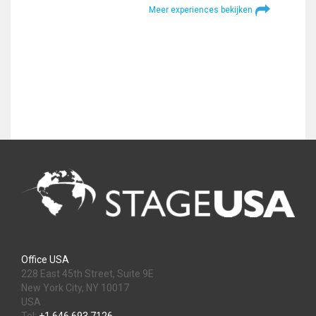
Meer experiences bekijken
Office USA
228 East 45th Street, Suite 9E
New York City, NY 10017
USA
Tel:
+1 646 693 7126