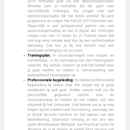
2019 formulier) gaat via een sponsororganisatie.
Amerika kent er tientallen die elk gaan over
verschillende richtingen. Wij zorgen voor een
sponsororganisatie die het beste aansluit bij jouw
programma en vragen hier het DS 2019 formulier aan.
Stage-USA is een geregistreerd partner van veel
sponsororganisaties en kan in (bijna) alle richtingen
zorgen voor een J1 Intern en J1 Trainee visum dat
ook nog eens minder kost dan bij een rechtstreekse
aanvraag. Ook kun je bij ons terecht voor een
eventuele verlenging van je visum.
Trainingsplan:
In visumaanvragen voor stages en
traineeships, is de toevoeging van een trainingsplan
verplicht. Wij nemen contact op met het bedrijf waar
jij gaat werken en stellen in samenwerking een
gedetailleerd trainingsplan op.
Professionele begeleiding:
We bieden professionele
begeleiding bij iedere stap. We zorgen dat je goed
voorbereid op pad gaat, stellen samen met jou de
persoonlijke gegevens samen voor de
visumaanvraag en helpen bij het maken van een
afspraak bij het consulaat. Ook kunnen we je op weg
helpen bij het zoeken naar huisvesting, aanvraag van
je Social Security nummer en het openen van een
bankrekening. Daarnaast ontvang je van ons een
gratis Amerikaanse SIM kaart, een Practical Guide for
America en is er tijdens je verblijf altijd iemand van