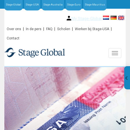
Stage-Global
Stage-USA
Stage-Australia
Stage-Euro
Stage-Mauritius
My Stage-Global
Over ons
In de pers
FAQ
Scholen
Werken bij Stage-USA
Contact