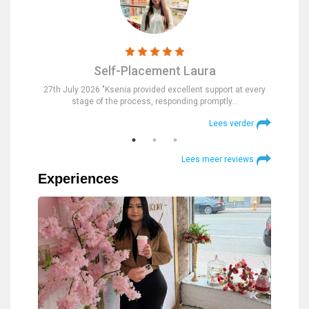
Self-Placement Laura
nd were
27th July 2026 "Ksenia provided excellent support at every
23rd Jul
stage of the process, responding promptly…
at
verder
Lees verder
Lees meer reviews
Experiences