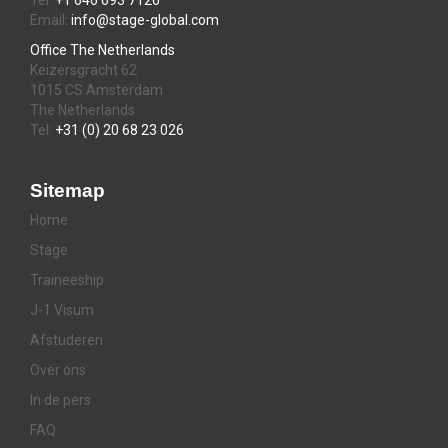
Email:
info@stage-global.com
Office The Netherlands
Keizersgracht 62
1015 CS Amsterdam
The Netherlands
Tel:
+31 (0) 20 68 23 026
Sitemap
Home
Stage
Traineeship
J-1 Visum
Afstuderen
Over ons
In de pers
FAQ